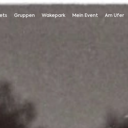
ets
Gruppen
Wakepark
Mein Event
Am Ufer
Auf dem Wasser
- seit 1983