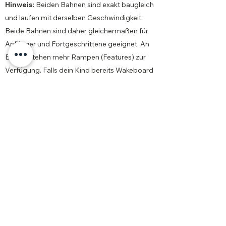
Hinweis:
Beiden Bahnen sind exakt baugleich
und laufen mit derselben Geschwindigkeit.
Beide Bahnen sind daher gleichermaßen für
Anfänger und Fortgeschrittene geeignet. An
Bahn 1 stehen mehr Rampen (Features) zur
Verfügung. Falls dein Kind bereits Wakeboard
fahren kann und diese Rampen aktiv nutzen
möchte, ist Bahn 1 die richtige Wahl.
3. Der erste Tag (Montag)
Kommt am ersten Tag deiner
Ferienkurswoche bitte etwa 30 - 45 Minuten
vor Kursbeginn an unsere Wasserski-Theke.
Dort meldet ihr euch an und dein Kind erhält
einen Neoprenanzug, eine Schwimmweste
sowie ein eigenes RFID-Armband.